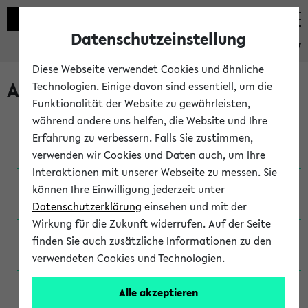
Datenschutzeinstellung
eKVV
Diese Webseite verwendet Cookies und ähnliche
Archivierte Studiengänge
Technologien. Einige davon sind essentiell, um die
Funktionalität der Website zu gewährleisten,
während andere uns helfen, die Website und Ihre
Anglistik: British and American Studies / B.A.
Erfahrung zu verbessern. Falls Sie zustimmen,
(Einschreibung bis WiSe 16/17)
verwenden wir Cookies und Daten auch, um Ihre
Interaktionen mit unserer Webseite zu messen. Sie
Anglistik: British and American Studies / B.A.
können Ihre Einwilligung jederzeit unter
(Einschreibung bis SoSe 2015)
Datenschutzerklärung
einsehen und mit der
Wirkung für die Zukunft widerrufen. Auf der Seite
Anglistik: British and American Studies / B.A.
finden Sie auch zusätzliche Informationen zu den
(Einschreibung bis SoSe 2013)
verwendeten Cookies und Technologien.
Anglistik: British and American Studies / Ba
Alle akzeptieren
(Einschreibung bis SoSe 2011)