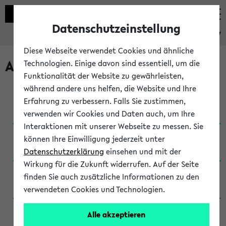
Datenschutzeinstellung
eKVV
Diese Webseite verwendet Cookies und ähnliche
Archivierte Studiengänge
Technologien. Einige davon sind essentiell, um die
Funktionalität der Website zu gewährleisten,
während andere uns helfen, die Website und Ihre
Anglistik: British and American Studies / B.A.
Erfahrung zu verbessern. Falls Sie zustimmen,
(Einschreibung bis WiSe 16/17)
verwenden wir Cookies und Daten auch, um Ihre
Interaktionen mit unserer Webseite zu messen. Sie
Anglistik: British and American Studies / B.A.
können Ihre Einwilligung jederzeit unter
(Einschreibung bis SoSe 2015)
Datenschutzerklärung
einsehen und mit der
Wirkung für die Zukunft widerrufen. Auf der Seite
Anglistik: British and American Studies / B.A.
finden Sie auch zusätzliche Informationen zu den
(Einschreibung bis SoSe 2013)
verwendeten Cookies und Technologien.
Anglistik: British and American Studies / Ba
Alle akzeptieren
(Einschreibung bis SoSe 2011)