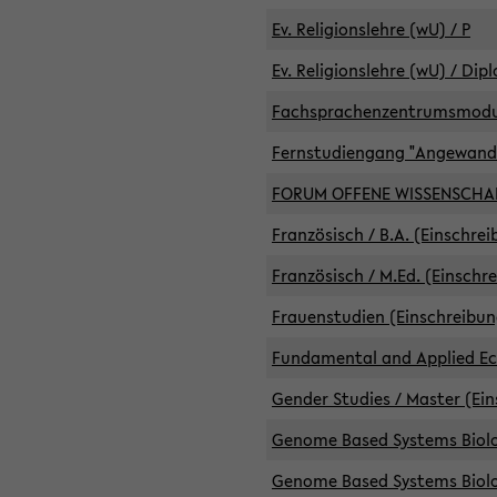
Ev. Religionslehre (wU) / P
Ev. Religionslehre (wU) / Dip
Fachsprachenzentrumsmodule 
Fernstudiengang "Angewand
FORUM OFFENE WISSENSCHA
Französisch / B.A. (Einschre
Französisch / M.Ed. (Einschr
Frauenstudien (Einschreibun
Fundamental and Applied Eco
Gender Studies / Master (Ein
Genome Based Systems Biolog
Genome Based Systems Biolog