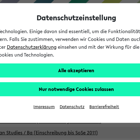
Datenschutzeinstellung
chnologien. Einige davon sind essentiell, um die Funktionalit
sern. Falls Sie zustimmen, verwenden wir Cookies und Daten auc
nter
Datenschutzerklärung
einsehen und mit der Wirkung für die 
ookies und Technologien.
Studium
Lehre
International
Alle akzeptieren
Studiengänge
Nur notwendige Cookies zulassen
an Studies / B.A. (Einschreibung bis WiSe 16/17)
Impressum
Datenschutz
Barrierefreiheit
an Studies / B.A. (Einschreibung bis SoSe 2015)
an Studies / B.A. (Einschreibung bis SoSe 2013)
an Studies / Ba (Einschreibung bis SoSe 2011)