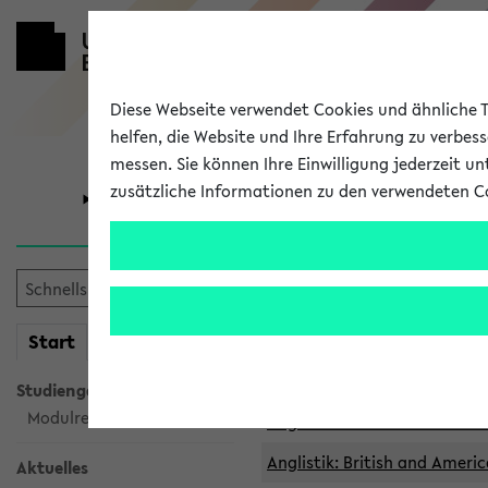
Diese Webseite verwendet Cookies und ähnliche Te
helfen, die Website und Ihre Erfahrung zu verbes
messen. Sie können Ihre Einwilligung jederzeit u
zusätzliche Informationen zu den verwendeten C
Universität
Forschung
Archivierte 
mein
Start
eKVV
Anglistik: British and Americ
Anglistik: British and Americ
Studiengangsauswahl
Modulrecherche
Anglistik: British and Americ
Anglistik: British and Americ
Aktuelles