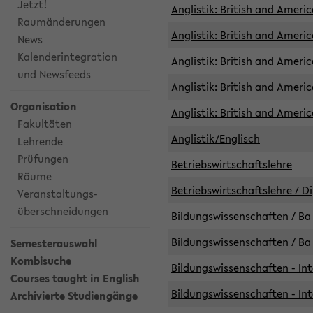
Jetzt!
Anglistik: British and Americ
Raumänderungen
Anglistik: British and Americ
News
Kalenderintegration
Anglistik: British and Americ
und Newsfeeds
Anglistik: British and Ameri
Organisation
Anglistik: British and Ameri
Fakultäten
Anglistik/Englisch
Lehrende
Prüfungen
Betriebswirtschaftslehre
Räume
Betriebswirtschaftslehre / D
Veranstaltungs-
überschneidungen
Bildungswissenschaften / Ba 
Bildungswissenschaften / Ba 
Semesterauswahl
Kombisuche
Bildungswissenschaften - Int
Courses taught in English
Bildungswissenschaften - Int
Archivierte Studiengänge