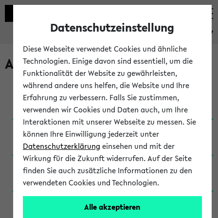
Datenschutzeinstellung
eKVV
Diese Webseite verwendet Cookies und ähnliche
Archivierte Studiengänge
Technologien. Einige davon sind essentiell, um die
Funktionalität der Website zu gewährleisten,
während andere uns helfen, die Website und Ihre
Anglistik: British and American Studies / B.A.
Erfahrung zu verbessern. Falls Sie zustimmen,
(Einschreibung bis WiSe 16/17)
verwenden wir Cookies und Daten auch, um Ihre
Interaktionen mit unserer Webseite zu messen. Sie
Anglistik: British and American Studies / B.A.
können Ihre Einwilligung jederzeit unter
(Einschreibung bis SoSe 2015)
Datenschutzerklärung
einsehen und mit der
Wirkung für die Zukunft widerrufen. Auf der Seite
Anglistik: British and American Studies / B.A.
finden Sie auch zusätzliche Informationen zu den
(Einschreibung bis SoSe 2013)
verwendeten Cookies und Technologien.
Anglistik: British and American Studies / Ba
Alle akzeptieren
(Einschreibung bis SoSe 2011)