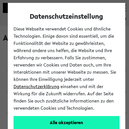
Datenschutzeinstellung
eKVV
Diese Webseite verwendet Cookies und ähnliche
Archivierte Studiengänge
Technologien. Einige davon sind essentiell, um die
Funktionalität der Website zu gewährleisten,
während andere uns helfen, die Website und Ihre
Anglistik: British and American Studies / B.A.
Erfahrung zu verbessern. Falls Sie zustimmen,
(Einschreibung bis WiSe 16/17)
verwenden wir Cookies und Daten auch, um Ihre
Interaktionen mit unserer Webseite zu messen. Sie
Anglistik: British and American Studies / B.A.
können Ihre Einwilligung jederzeit unter
(Einschreibung bis SoSe 2015)
Datenschutzerklärung
einsehen und mit der
Wirkung für die Zukunft widerrufen. Auf der Seite
Anglistik: British and American Studies / B.A.
finden Sie auch zusätzliche Informationen zu den
(Einschreibung bis SoSe 2013)
verwendeten Cookies und Technologien.
Anglistik: British and American Studies / Ba
Alle akzeptieren
(Einschreibung bis SoSe 2011)