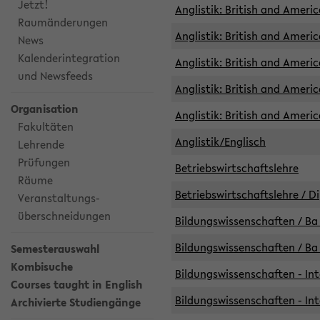
Jetzt!
Anglistik: British and Americ
Raumänderungen
Anglistik: British and Americ
News
Kalenderintegration
Anglistik: British and Americ
und Newsfeeds
Anglistik: British and Ameri
Organisation
Anglistik: British and Ameri
Fakultäten
Anglistik/Englisch
Lehrende
Prüfungen
Betriebswirtschaftslehre
Räume
Betriebswirtschaftslehre / D
Veranstaltungs-
überschneidungen
Bildungswissenschaften / Ba 
Bildungswissenschaften / Ba 
Semesterauswahl
Kombisuche
Bildungswissenschaften - Int
Courses taught in English
Bildungswissenschaften - Int
Archivierte Studiengänge