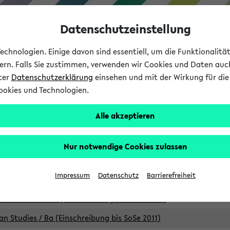
Datenschutzeinstellung
chnologien. Einige davon sind essentiell, um die Funktionalit
sern. Falls Sie zustimmen, verwenden wir Cookies und Daten auc
nter
Datenschutzerklärung
einsehen und mit der Wirkung für die 
ookies und Technologien.
Studium
Lehre
International
Alle akzeptieren
Studiengänge
Nur notwendige Cookies zulassen
an Studies / B.A. (Einschreibung bis WiSe 16/17)
Impressum
Datenschutz
Barrierefreiheit
an Studies / B.A. (Einschreibung bis SoSe 2015)
an Studies / B.A. (Einschreibung bis SoSe 2013)
an Studies / Ba (Einschreibung bis SoSe 2011)