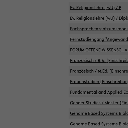
Ev. Religionslehre (wU) / P
Ev. Religionslehre (wU) / Dip
Fachsprachenzentrumsmodule 
Fernstudiengang "Angewand
FORUM OFFENE WISSENSCHA
Französisch / B.A. (Einschre
Französisch / M.Ed. (Einschr
Frauenstudien (Einschreibun
Fundamental and Applied Eco
Gender Studies / Master (Ein
Genome Based Systems Biolog
Genome Based Systems Biolog