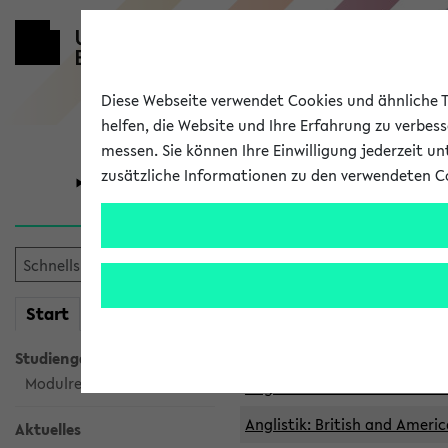
Diese Webseite verwendet Cookies und ähnliche Te
helfen, die Website und Ihre Erfahrung zu verbes
messen. Sie können Ihre Einwilligung jederzeit u
zusätzliche Informationen zu den verwendeten C
Universität
Forschung
Archivierte 
mein
Start
eKVV
Anglistik: British and Americ
Anglistik: British and Americ
Studiengangsauswahl
Modulrecherche
Anglistik: British and Americ
Anglistik: British and Americ
Aktuelles