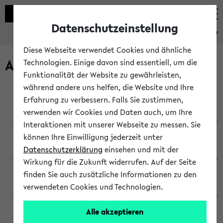
Datenschutzeinstellung
eKVV
Diese Webseite verwendet Cookies und ähnliche
Archivierte Studiengänge
Technologien. Einige davon sind essentiell, um die
Funktionalität der Website zu gewährleisten,
während andere uns helfen, die Website und Ihre
Anglistik: British and American Studies / B.A.
Erfahrung zu verbessern. Falls Sie zustimmen,
(Einschreibung bis WiSe 16/17)
verwenden wir Cookies und Daten auch, um Ihre
Interaktionen mit unserer Webseite zu messen. Sie
Anglistik: British and American Studies / B.A.
können Ihre Einwilligung jederzeit unter
(Einschreibung bis SoSe 2015)
Datenschutzerklärung
einsehen und mit der
Wirkung für die Zukunft widerrufen. Auf der Seite
Anglistik: British and American Studies / B.A.
finden Sie auch zusätzliche Informationen zu den
(Einschreibung bis SoSe 2013)
verwendeten Cookies und Technologien.
Anglistik: British and American Studies / Ba
Alle akzeptieren
(Einschreibung bis SoSe 2011)