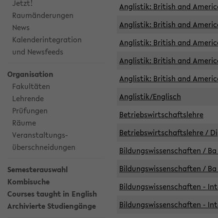
Jetzt!
Anglistik: British and Americ
Raumänderungen
Anglistik: British and Americ
News
Kalenderintegration
Anglistik: British and Americ
und Newsfeeds
Anglistik: British and Ameri
Organisation
Anglistik: British and Ameri
Fakultäten
Anglistik/Englisch
Lehrende
Prüfungen
Betriebswirtschaftslehre
Räume
Betriebswirtschaftslehre / D
Veranstaltungs-
überschneidungen
Bildungswissenschaften / Ba 
Bildungswissenschaften / Ba 
Semesterauswahl
Kombisuche
Bildungswissenschaften - Int
Courses taught in English
Bildungswissenschaften - Int
Archivierte Studiengänge