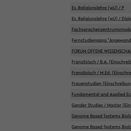
Ev. Religionslehre (wU) / P
Ev. Religionslehre (wU) / Dip
Fachsprachenzentrumsmodule 
Fernstudiengang "Angewand
FORUM OFFENE WISSENSCHA
Französisch / B.A. (Einschre
Französisch / M.Ed. (Einschr
Frauenstudien (Einschreibun
Fundamental and Applied Eco
Gender Studies / Master (Ein
Genome Based Systems Biolog
Genome Based Systems Biolog