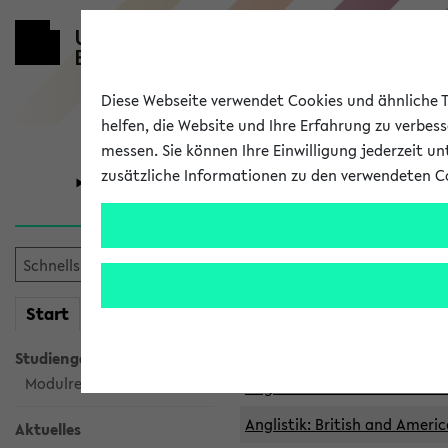
Diese Webseite verwendet Cookies und ähnliche Te
helfen, die Website und Ihre Erfahrung zu verbes
messen. Sie können Ihre Einwilligung jederzeit u
zusätzliche Informationen zu den verwendeten C
Universität
Forschung
Archivierte 
mein
Start
eKVV
Anglistik: British and Americ
Anglistik: British and Americ
Studiengangsauswahl
Modulrecherche
Anglistik: British and Americ
Anglistik: British and Americ
Aktuelles