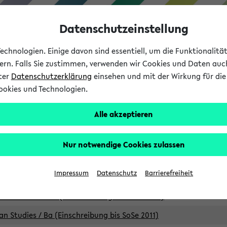
Datenschutzeinstellung
chnologien. Einige davon sind essentiell, um die Funktionalit
sern. Falls Sie zustimmen, verwenden wir Cookies und Daten auc
nter
Datenschutzerklärung
einsehen und mit der Wirkung für die 
ookies und Technologien.
Studium
Lehre
International
Alle akzeptieren
Studiengänge
Nur notwendige Cookies zulassen
an Studies / B.A. (Einschreibung bis WiSe 16/17)
Impressum
Datenschutz
Barrierefreiheit
an Studies / B.A. (Einschreibung bis SoSe 2015)
an Studies / B.A. (Einschreibung bis SoSe 2013)
an Studies / Ba (Einschreibung bis SoSe 2011)