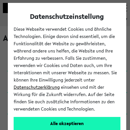
Datenschutzeinstellung
eKVV
Diese Webseite verwendet Cookies und ähnliche
Archivierte Studiengänge
Technologien. Einige davon sind essentiell, um die
Funktionalität der Website zu gewährleisten,
während andere uns helfen, die Website und Ihre
Anglistik: British and American Studies / B.A.
Erfahrung zu verbessern. Falls Sie zustimmen,
(Einschreibung bis WiSe 16/17)
verwenden wir Cookies und Daten auch, um Ihre
Interaktionen mit unserer Webseite zu messen. Sie
Anglistik: British and American Studies / B.A.
können Ihre Einwilligung jederzeit unter
(Einschreibung bis SoSe 2015)
Datenschutzerklärung
einsehen und mit der
Wirkung für die Zukunft widerrufen. Auf der Seite
Anglistik: British and American Studies / B.A.
finden Sie auch zusätzliche Informationen zu den
(Einschreibung bis SoSe 2013)
verwendeten Cookies und Technologien.
Anglistik: British and American Studies / Ba
Alle akzeptieren
(Einschreibung bis SoSe 2011)