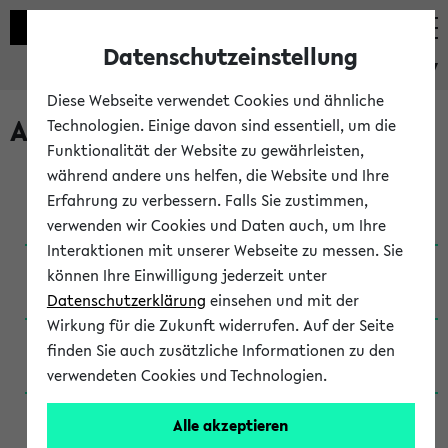
Datenschutzeinstellung
eKVV
Diese Webseite verwendet Cookies und ähnliche
Archivierte Studiengänge
Technologien. Einige davon sind essentiell, um die
Funktionalität der Website zu gewährleisten,
während andere uns helfen, die Website und Ihre
Anglistik: British and American Studies / B.A.
Erfahrung zu verbessern. Falls Sie zustimmen,
(Einschreibung bis WiSe 16/17)
verwenden wir Cookies und Daten auch, um Ihre
Interaktionen mit unserer Webseite zu messen. Sie
Anglistik: British and American Studies / B.A.
können Ihre Einwilligung jederzeit unter
(Einschreibung bis SoSe 2015)
Datenschutzerklärung
einsehen und mit der
Wirkung für die Zukunft widerrufen. Auf der Seite
Anglistik: British and American Studies / B.A.
finden Sie auch zusätzliche Informationen zu den
(Einschreibung bis SoSe 2013)
verwendeten Cookies und Technologien.
Anglistik: British and American Studies / Ba
Alle akzeptieren
(Einschreibung bis SoSe 2011)