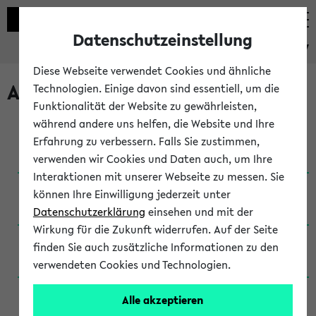
Datenschutzeinstellung
eKVV
Diese Webseite verwendet Cookies und ähnliche
Archivierte Studiengänge
Technologien. Einige davon sind essentiell, um die
Funktionalität der Website zu gewährleisten,
während andere uns helfen, die Website und Ihre
Anglistik: British and American Studies / B.A.
Erfahrung zu verbessern. Falls Sie zustimmen,
(Einschreibung bis WiSe 16/17)
verwenden wir Cookies und Daten auch, um Ihre
Interaktionen mit unserer Webseite zu messen. Sie
Anglistik: British and American Studies / B.A.
können Ihre Einwilligung jederzeit unter
(Einschreibung bis SoSe 2015)
Datenschutzerklärung
einsehen und mit der
Wirkung für die Zukunft widerrufen. Auf der Seite
Anglistik: British and American Studies / B.A.
finden Sie auch zusätzliche Informationen zu den
(Einschreibung bis SoSe 2013)
verwendeten Cookies und Technologien.
Anglistik: British and American Studies / Ba
Alle akzeptieren
(Einschreibung bis SoSe 2011)