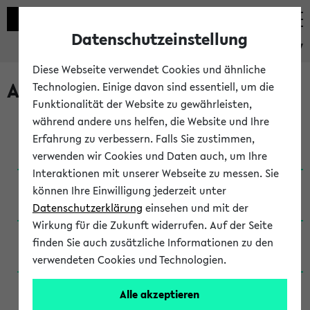
Datenschutzeinstellung
eKVV
Diese Webseite verwendet Cookies und ähnliche
Archivierte Studiengänge
Technologien. Einige davon sind essentiell, um die
Funktionalität der Website zu gewährleisten,
während andere uns helfen, die Website und Ihre
Anglistik: British and American Studies / B.A.
Erfahrung zu verbessern. Falls Sie zustimmen,
(Einschreibung bis WiSe 16/17)
verwenden wir Cookies und Daten auch, um Ihre
Interaktionen mit unserer Webseite zu messen. Sie
Anglistik: British and American Studies / B.A.
können Ihre Einwilligung jederzeit unter
(Einschreibung bis SoSe 2015)
Datenschutzerklärung
einsehen und mit der
Wirkung für die Zukunft widerrufen. Auf der Seite
Anglistik: British and American Studies / B.A.
finden Sie auch zusätzliche Informationen zu den
(Einschreibung bis SoSe 2013)
verwendeten Cookies und Technologien.
Anglistik: British and American Studies / Ba
Alle akzeptieren
(Einschreibung bis SoSe 2011)