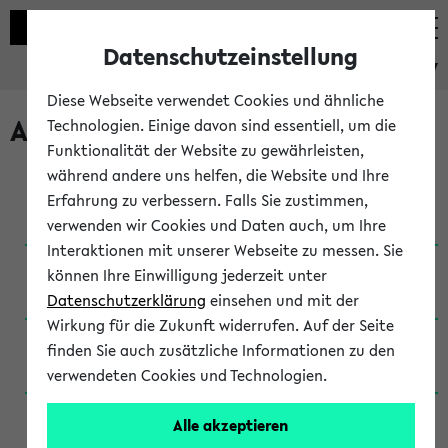
Datenschutzeinstellung
eKVV
Diese Webseite verwendet Cookies und ähnliche
Archivierte Studiengänge
Technologien. Einige davon sind essentiell, um die
Funktionalität der Website zu gewährleisten,
während andere uns helfen, die Website und Ihre
Anglistik: British and American Studies / B.A.
Erfahrung zu verbessern. Falls Sie zustimmen,
(Einschreibung bis WiSe 16/17)
verwenden wir Cookies und Daten auch, um Ihre
Interaktionen mit unserer Webseite zu messen. Sie
Anglistik: British and American Studies / B.A.
können Ihre Einwilligung jederzeit unter
(Einschreibung bis SoSe 2015)
Datenschutzerklärung
einsehen und mit der
Wirkung für die Zukunft widerrufen. Auf der Seite
Anglistik: British and American Studies / B.A.
finden Sie auch zusätzliche Informationen zu den
(Einschreibung bis SoSe 2013)
verwendeten Cookies und Technologien.
Anglistik: British and American Studies / Ba
Alle akzeptieren
(Einschreibung bis SoSe 2011)