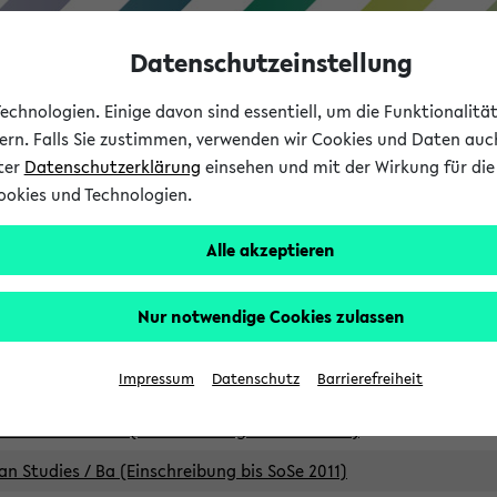
Datenschutzeinstellung
chnologien. Einige davon sind essentiell, um die Funktionalit
sern. Falls Sie zustimmen, verwenden wir Cookies und Daten auc
nter
Datenschutzerklärung
einsehen und mit der Wirkung für die 
ookies und Technologien.
Studium
Lehre
International
Alle akzeptieren
Studiengänge
Nur notwendige Cookies zulassen
an Studies / B.A. (Einschreibung bis WiSe 16/17)
Impressum
Datenschutz
Barrierefreiheit
an Studies / B.A. (Einschreibung bis SoSe 2015)
an Studies / B.A. (Einschreibung bis SoSe 2013)
an Studies / Ba (Einschreibung bis SoSe 2011)