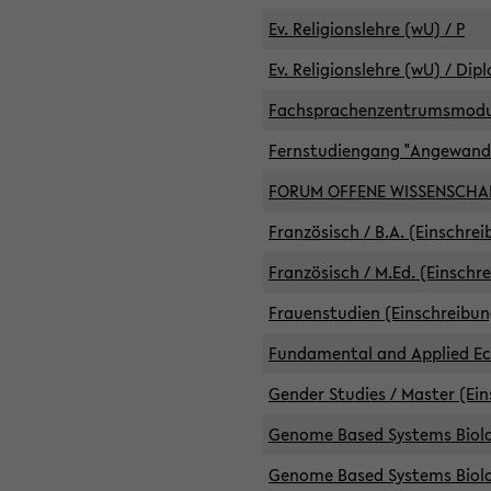
Ev. Religionslehre (wU) / P
Ev. Religionslehre (wU) / Dip
Fachsprachenzentrumsmodule 
Fernstudiengang "Angewand
FORUM OFFENE WISSENSCHA
Französisch / B.A. (Einschre
Französisch / M.Ed. (Einschr
Frauenstudien (Einschreibun
Fundamental and Applied Eco
Gender Studies / Master (Ein
Genome Based Systems Biolog
Genome Based Systems Biolog