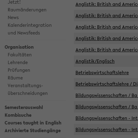
Jetzt!
Anglistik: British and Americ
Raumänderungen
Anglistik: British and Americ
News
Kalenderintegration
Anglistik: British and Americ
und Newsfeeds
Anglistik: British and Ameri
Organisation
Anglistik: British and Ameri
Fakultäten
Anglistik/Englisch
Lehrende
Prüfungen
Betriebswirtschaftslehre
Räume
Betriebswirtschaftslehre / D
Veranstaltungs-
überschneidungen
Bildungswissenschaften / Ba 
Bildungswissenschaften / Ba 
Semesterauswahl
Kombisuche
Bildungswissenschaften - Int
Courses taught in English
Bildungswissenschaften - Int
Archivierte Studiengänge