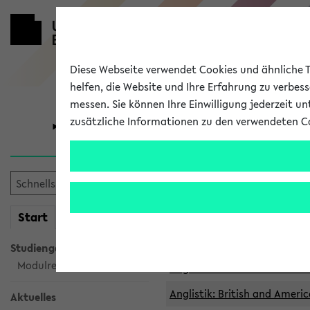
Diese Webseite verwendet Cookies und ähnliche Te
helfen, die Website und Ihre Erfahrung zu verbes
messen. Sie können Ihre Einwilligung jederzeit u
zusätzliche Informationen zu den verwendeten C
Universität
Forschung
Archivierte 
mein
Start
eKVV
Anglistik: British and Americ
Anglistik: British and Americ
Studiengangsauswahl
Modulrecherche
Anglistik: British and Americ
Anglistik: British and Americ
Aktuelles