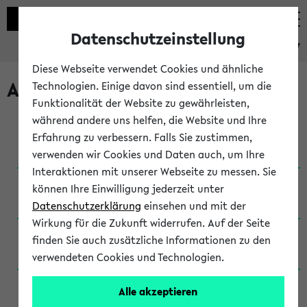
Datenschutzeinstellung
eKVV
Diese Webseite verwendet Cookies und ähnliche
Archivierte Studiengänge
Technologien. Einige davon sind essentiell, um die
Funktionalität der Website zu gewährleisten,
während andere uns helfen, die Website und Ihre
Anglistik: British and American Studies / B.A.
Erfahrung zu verbessern. Falls Sie zustimmen,
(Einschreibung bis WiSe 16/17)
verwenden wir Cookies und Daten auch, um Ihre
Interaktionen mit unserer Webseite zu messen. Sie
Anglistik: British and American Studies / B.A.
können Ihre Einwilligung jederzeit unter
(Einschreibung bis SoSe 2015)
Datenschutzerklärung
einsehen und mit der
Wirkung für die Zukunft widerrufen. Auf der Seite
Anglistik: British and American Studies / B.A.
finden Sie auch zusätzliche Informationen zu den
(Einschreibung bis SoSe 2013)
verwendeten Cookies und Technologien.
Anglistik: British and American Studies / Ba
Alle akzeptieren
(Einschreibung bis SoSe 2011)