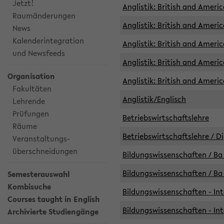
Jetzt!
Anglistik: British and Americ
Raumänderungen
Anglistik: British and Americ
News
Kalenderintegration
Anglistik: British and Americ
und Newsfeeds
Anglistik: British and Ameri
Organisation
Anglistik: British and Ameri
Fakultäten
Anglistik/Englisch
Lehrende
Prüfungen
Betriebswirtschaftslehre
Räume
Betriebswirtschaftslehre / D
Veranstaltungs-
überschneidungen
Bildungswissenschaften / Ba 
Bildungswissenschaften / Ba 
Semesterauswahl
Kombisuche
Bildungswissenschaften - Int
Courses taught in English
Bildungswissenschaften - Int
Archivierte Studiengänge