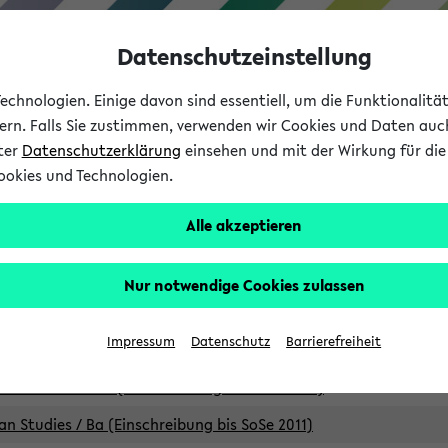
Datenschutzeinstellung
chnologien. Einige davon sind essentiell, um die Funktionalit
sern. Falls Sie zustimmen, verwenden wir Cookies und Daten auc
nter
Datenschutzerklärung
einsehen und mit der Wirkung für die 
ookies und Technologien.
Studium
Lehre
International
Alle akzeptieren
Studiengänge
Nur notwendige Cookies zulassen
an Studies / B.A. (Einschreibung bis WiSe 16/17)
Impressum
Datenschutz
Barrierefreiheit
an Studies / B.A. (Einschreibung bis SoSe 2015)
an Studies / B.A. (Einschreibung bis SoSe 2013)
an Studies / Ba (Einschreibung bis SoSe 2011)