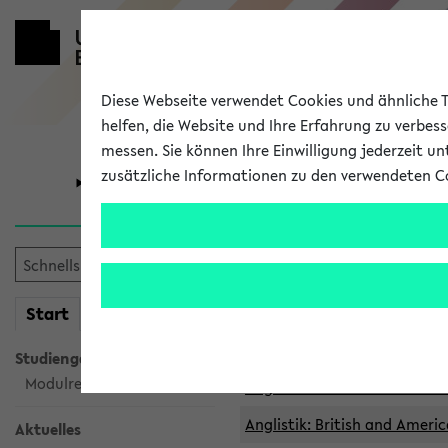
Diese Webseite verwendet Cookies und ähnliche Te
helfen, die Website und Ihre Erfahrung zu verbes
messen. Sie können Ihre Einwilligung jederzeit u
zusätzliche Informationen zu den verwendeten C
Universität
Forschung
Archivierte 
mein
Start
eKVV
Anglistik: British and Americ
Anglistik: British and Americ
Studiengangsauswahl
Modulrecherche
Anglistik: British and Americ
Anglistik: British and Americ
Aktuelles