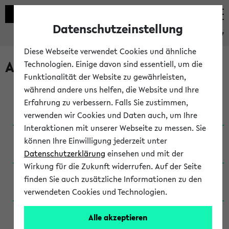
Datenschutzeinstellung
eKVV
Diese Webseite verwendet Cookies und ähnliche
Archivierte Studiengänge
Technologien. Einige davon sind essentiell, um die
Funktionalität der Website zu gewährleisten,
während andere uns helfen, die Website und Ihre
Anglistik: British and American Studies / B.A.
Erfahrung zu verbessern. Falls Sie zustimmen,
(Einschreibung bis WiSe 16/17)
verwenden wir Cookies und Daten auch, um Ihre
Interaktionen mit unserer Webseite zu messen. Sie
Anglistik: British and American Studies / B.A.
können Ihre Einwilligung jederzeit unter
(Einschreibung bis SoSe 2015)
Datenschutzerklärung
einsehen und mit der
Wirkung für die Zukunft widerrufen. Auf der Seite
Anglistik: British and American Studies / B.A.
finden Sie auch zusätzliche Informationen zu den
(Einschreibung bis SoSe 2013)
verwendeten Cookies und Technologien.
Anglistik: British and American Studies / Ba
Alle akzeptieren
(Einschreibung bis SoSe 2011)