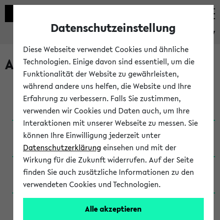
Datenschutzeinstellung
eKVV
Diese Webseite verwendet Cookies und ähnliche
Archivierte Studiengänge
Technologien. Einige davon sind essentiell, um die
Funktionalität der Website zu gewährleisten,
während andere uns helfen, die Website und Ihre
Anglistik: British and American Studies / B.A.
Erfahrung zu verbessern. Falls Sie zustimmen,
(Einschreibung bis WiSe 16/17)
verwenden wir Cookies und Daten auch, um Ihre
Interaktionen mit unserer Webseite zu messen. Sie
Anglistik: British and American Studies / B.A.
können Ihre Einwilligung jederzeit unter
(Einschreibung bis SoSe 2015)
Datenschutzerklärung
einsehen und mit der
Wirkung für die Zukunft widerrufen. Auf der Seite
Anglistik: British and American Studies / B.A.
finden Sie auch zusätzliche Informationen zu den
(Einschreibung bis SoSe 2013)
verwendeten Cookies und Technologien.
Anglistik: British and American Studies / Ba
Alle akzeptieren
(Einschreibung bis SoSe 2011)