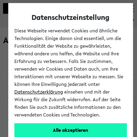
Datenschutzeinstellung
eKVV
Diese Webseite verwendet Cookies und ähnliche
Archivierte Studiengänge
Technologien. Einige davon sind essentiell, um die
Funktionalität der Website zu gewährleisten,
während andere uns helfen, die Website und Ihre
Anglistik: British and American Studies / B.A.
Erfahrung zu verbessern. Falls Sie zustimmen,
(Einschreibung bis WiSe 16/17)
verwenden wir Cookies und Daten auch, um Ihre
Interaktionen mit unserer Webseite zu messen. Sie
Anglistik: British and American Studies / B.A.
können Ihre Einwilligung jederzeit unter
(Einschreibung bis SoSe 2015)
Datenschutzerklärung
einsehen und mit der
Wirkung für die Zukunft widerrufen. Auf der Seite
Anglistik: British and American Studies / B.A.
finden Sie auch zusätzliche Informationen zu den
(Einschreibung bis SoSe 2013)
verwendeten Cookies und Technologien.
Anglistik: British and American Studies / Ba
Alle akzeptieren
(Einschreibung bis SoSe 2011)