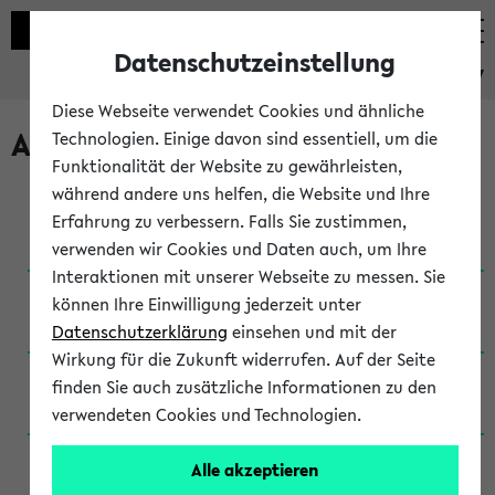
Datenschutzeinstellung
eKVV
Diese Webseite verwendet Cookies und ähnliche
Archivierte Studiengänge
Technologien. Einige davon sind essentiell, um die
Funktionalität der Website zu gewährleisten,
während andere uns helfen, die Website und Ihre
Anglistik: British and American Studies / B.A.
Erfahrung zu verbessern. Falls Sie zustimmen,
(Einschreibung bis WiSe 16/17)
verwenden wir Cookies und Daten auch, um Ihre
Interaktionen mit unserer Webseite zu messen. Sie
Anglistik: British and American Studies / B.A.
können Ihre Einwilligung jederzeit unter
(Einschreibung bis SoSe 2015)
Datenschutzerklärung
einsehen und mit der
Wirkung für die Zukunft widerrufen. Auf der Seite
Anglistik: British and American Studies / B.A.
finden Sie auch zusätzliche Informationen zu den
(Einschreibung bis SoSe 2013)
verwendeten Cookies und Technologien.
Anglistik: British and American Studies / Ba
Alle akzeptieren
(Einschreibung bis SoSe 2011)