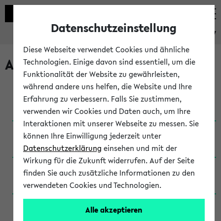
Datenschutzeinstellung
eKVV
Diese Webseite verwendet Cookies und ähnliche
Archivierte Studiengänge
Technologien. Einige davon sind essentiell, um die
Funktionalität der Website zu gewährleisten,
während andere uns helfen, die Website und Ihre
Anglistik: British and American Studies / B.A.
Erfahrung zu verbessern. Falls Sie zustimmen,
(Einschreibung bis WiSe 16/17)
verwenden wir Cookies und Daten auch, um Ihre
Interaktionen mit unserer Webseite zu messen. Sie
Anglistik: British and American Studies / B.A.
können Ihre Einwilligung jederzeit unter
(Einschreibung bis SoSe 2015)
Datenschutzerklärung
einsehen und mit der
Wirkung für die Zukunft widerrufen. Auf der Seite
Anglistik: British and American Studies / B.A.
finden Sie auch zusätzliche Informationen zu den
(Einschreibung bis SoSe 2013)
verwendeten Cookies und Technologien.
Anglistik: British and American Studies / Ba
Alle akzeptieren
(Einschreibung bis SoSe 2011)