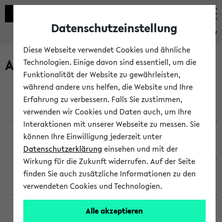
Datenschutzeinstellung
eKVV
Diese Webseite verwendet Cookies und ähnliche
Archivierte Studiengänge
Technologien. Einige davon sind essentiell, um die
Funktionalität der Website zu gewährleisten,
während andere uns helfen, die Website und Ihre
Anglistik: British and American Studies / B.A.
Erfahrung zu verbessern. Falls Sie zustimmen,
(Einschreibung bis WiSe 16/17)
verwenden wir Cookies und Daten auch, um Ihre
Interaktionen mit unserer Webseite zu messen. Sie
Anglistik: British and American Studies / B.A.
können Ihre Einwilligung jederzeit unter
(Einschreibung bis SoSe 2015)
Datenschutzerklärung
einsehen und mit der
Wirkung für die Zukunft widerrufen. Auf der Seite
Anglistik: British and American Studies / B.A.
finden Sie auch zusätzliche Informationen zu den
(Einschreibung bis SoSe 2013)
verwendeten Cookies und Technologien.
Anglistik: British and American Studies / Ba
Alle akzeptieren
(Einschreibung bis SoSe 2011)