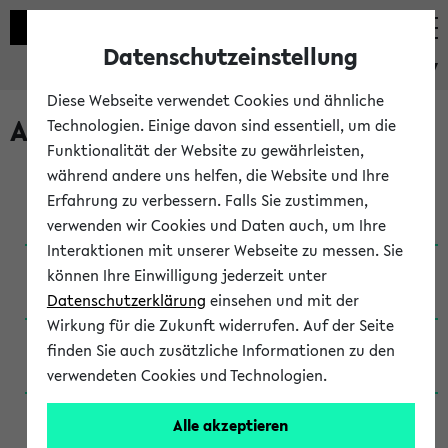
Datenschutzeinstellung
eKVV
Diese Webseite verwendet Cookies und ähnliche
Archivierte Studiengänge
Technologien. Einige davon sind essentiell, um die
Funktionalität der Website zu gewährleisten,
während andere uns helfen, die Website und Ihre
Anglistik: British and American Studies / B.A.
Erfahrung zu verbessern. Falls Sie zustimmen,
(Einschreibung bis WiSe 16/17)
verwenden wir Cookies und Daten auch, um Ihre
Interaktionen mit unserer Webseite zu messen. Sie
Anglistik: British and American Studies / B.A.
können Ihre Einwilligung jederzeit unter
(Einschreibung bis SoSe 2015)
Datenschutzerklärung
einsehen und mit der
Wirkung für die Zukunft widerrufen. Auf der Seite
Anglistik: British and American Studies / B.A.
finden Sie auch zusätzliche Informationen zu den
(Einschreibung bis SoSe 2013)
verwendeten Cookies und Technologien.
Anglistik: British and American Studies / Ba
Alle akzeptieren
(Einschreibung bis SoSe 2011)