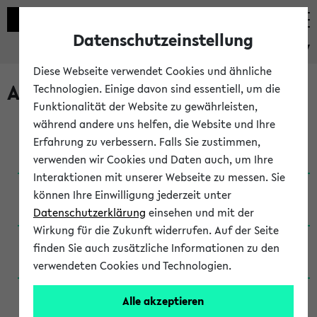
Datenschutzeinstellung
eKVV
Diese Webseite verwendet Cookies und ähnliche
Archivierte Studiengänge
Technologien. Einige davon sind essentiell, um die
Funktionalität der Website zu gewährleisten,
während andere uns helfen, die Website und Ihre
Anglistik: British and American Studies / B.A.
Erfahrung zu verbessern. Falls Sie zustimmen,
(Einschreibung bis WiSe 16/17)
verwenden wir Cookies und Daten auch, um Ihre
Interaktionen mit unserer Webseite zu messen. Sie
Anglistik: British and American Studies / B.A.
können Ihre Einwilligung jederzeit unter
(Einschreibung bis SoSe 2015)
Datenschutzerklärung
einsehen und mit der
Wirkung für die Zukunft widerrufen. Auf der Seite
Anglistik: British and American Studies / B.A.
finden Sie auch zusätzliche Informationen zu den
(Einschreibung bis SoSe 2013)
verwendeten Cookies und Technologien.
Anglistik: British and American Studies / Ba
Alle akzeptieren
(Einschreibung bis SoSe 2011)