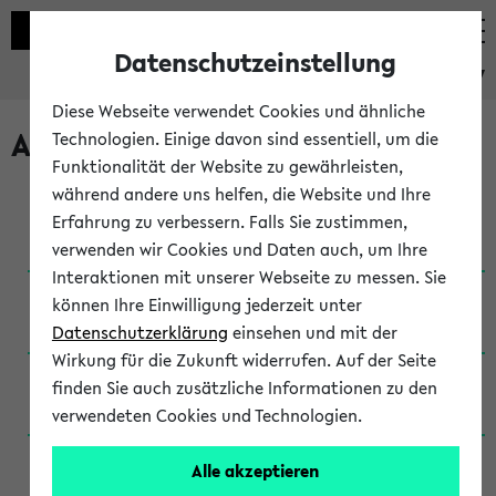
Datenschutzeinstellung
eKVV
Diese Webseite verwendet Cookies und ähnliche
Archivierte Studiengänge
Technologien. Einige davon sind essentiell, um die
Funktionalität der Website zu gewährleisten,
während andere uns helfen, die Website und Ihre
Anglistik: British and American Studies / B.A.
Erfahrung zu verbessern. Falls Sie zustimmen,
(Einschreibung bis WiSe 16/17)
verwenden wir Cookies und Daten auch, um Ihre
Interaktionen mit unserer Webseite zu messen. Sie
Anglistik: British and American Studies / B.A.
können Ihre Einwilligung jederzeit unter
(Einschreibung bis SoSe 2015)
Datenschutzerklärung
einsehen und mit der
Wirkung für die Zukunft widerrufen. Auf der Seite
Anglistik: British and American Studies / B.A.
finden Sie auch zusätzliche Informationen zu den
(Einschreibung bis SoSe 2013)
verwendeten Cookies und Technologien.
Anglistik: British and American Studies / Ba
Alle akzeptieren
(Einschreibung bis SoSe 2011)