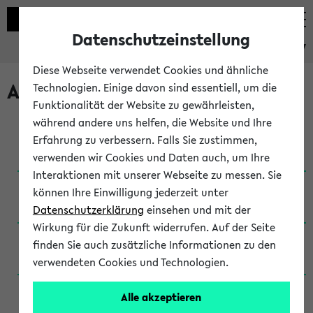
Datenschutzeinstellung
eKVV
Diese Webseite verwendet Cookies und ähnliche
Archivierte Studiengänge
Technologien. Einige davon sind essentiell, um die
Funktionalität der Website zu gewährleisten,
während andere uns helfen, die Website und Ihre
Anglistik: British and American Studies / B.A.
Erfahrung zu verbessern. Falls Sie zustimmen,
(Einschreibung bis WiSe 16/17)
verwenden wir Cookies und Daten auch, um Ihre
Interaktionen mit unserer Webseite zu messen. Sie
Anglistik: British and American Studies / B.A.
können Ihre Einwilligung jederzeit unter
(Einschreibung bis SoSe 2015)
Datenschutzerklärung
einsehen und mit der
Wirkung für die Zukunft widerrufen. Auf der Seite
Anglistik: British and American Studies / B.A.
finden Sie auch zusätzliche Informationen zu den
(Einschreibung bis SoSe 2013)
verwendeten Cookies und Technologien.
Anglistik: British and American Studies / Ba
Alle akzeptieren
(Einschreibung bis SoSe 2011)