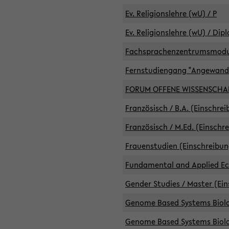
Ev. Religionslehre (wU) / P
Ev. Religionslehre (wU) / Dip
Fachsprachenzentrumsmodule 
Fernstudiengang "Angewand
FORUM OFFENE WISSENSCHA
Französisch / B.A. (Einschre
Französisch / M.Ed. (Einschr
Frauenstudien (Einschreibun
Fundamental and Applied Eco
Gender Studies / Master (Ein
Genome Based Systems Biolog
Genome Based Systems Biolog