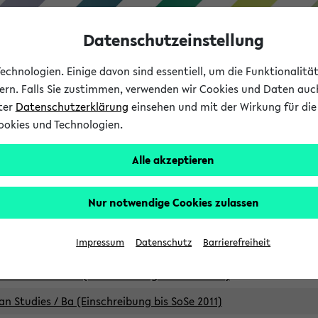
Datenschutzeinstellung
chnologien. Einige davon sind essentiell, um die Funktionalit
sern. Falls Sie zustimmen, verwenden wir Cookies und Daten auc
nter
Datenschutzerklärung
einsehen und mit der Wirkung für die 
ookies und Technologien.
Studium
Lehre
International
Alle akzeptieren
Studiengänge
Nur notwendige Cookies zulassen
an Studies / B.A. (Einschreibung bis WiSe 16/17)
Impressum
Datenschutz
Barrierefreiheit
an Studies / B.A. (Einschreibung bis SoSe 2015)
an Studies / B.A. (Einschreibung bis SoSe 2013)
an Studies / Ba (Einschreibung bis SoSe 2011)