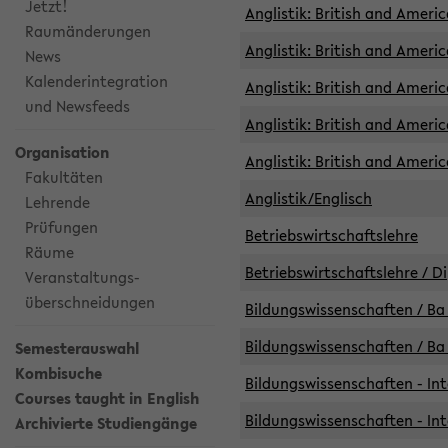
Jetzt!
Anglistik: British and Americ
Raumänderungen
Anglistik: British and Americ
News
Kalenderintegration
Anglistik: British and Americ
und Newsfeeds
Anglistik: British and Ameri
Organisation
Anglistik: British and Ameri
Fakultäten
Anglistik/Englisch
Lehrende
Prüfungen
Betriebswirtschaftslehre
Räume
Betriebswirtschaftslehre / D
Veranstaltungs-
überschneidungen
Bildungswissenschaften / Ba 
Bildungswissenschaften / Ba 
Semesterauswahl
Kombisuche
Bildungswissenschaften - Int
Courses taught in English
Bildungswissenschaften - Int
Archivierte Studiengänge