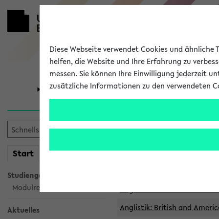
Diese Webseite verwendet Cookies und ähnliche Te
helfen, die Website und Ihre Erfahrung zu verbes
messen. Sie können Ihre Einwilligung jederzeit u
zusätzliche Informationen zu den verwendeten C
Universität
Forschung
Archivierte 
mein
Start
eKVV
Anglistik: British and Americ
Anglistik: British and Americ
Studiengangsauswahl
Modulrecherche
Anglistik: British and Americ
Anglistik: British and Americ
Aktuelles