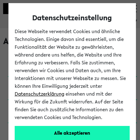
Datenschutzeinstellung
eKVV
Diese Webseite verwendet Cookies und ähnliche
Archivierte Studiengänge
Technologien. Einige davon sind essentiell, um die
Funktionalität der Website zu gewährleisten,
während andere uns helfen, die Website und Ihre
Anglistik: British and American Studies / B.A.
Erfahrung zu verbessern. Falls Sie zustimmen,
(Einschreibung bis WiSe 16/17)
verwenden wir Cookies und Daten auch, um Ihre
Interaktionen mit unserer Webseite zu messen. Sie
Anglistik: British and American Studies / B.A.
können Ihre Einwilligung jederzeit unter
(Einschreibung bis SoSe 2015)
Datenschutzerklärung
einsehen und mit der
Wirkung für die Zukunft widerrufen. Auf der Seite
Anglistik: British and American Studies / B.A.
finden Sie auch zusätzliche Informationen zu den
(Einschreibung bis SoSe 2013)
verwendeten Cookies und Technologien.
Anglistik: British and American Studies / Ba
Alle akzeptieren
(Einschreibung bis SoSe 2011)