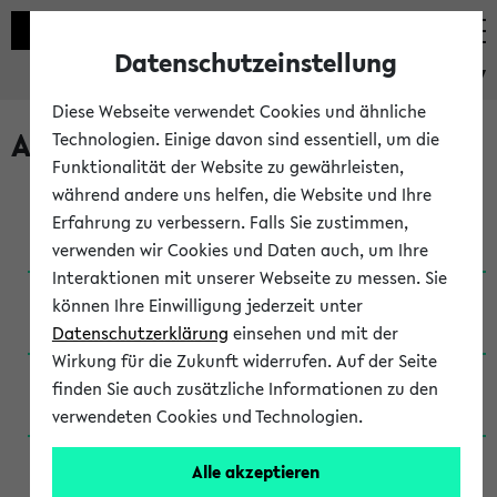
Datenschutzeinstellung
eKVV
Diese Webseite verwendet Cookies und ähnliche
Archivierte Studiengänge
Technologien. Einige davon sind essentiell, um die
Funktionalität der Website zu gewährleisten,
während andere uns helfen, die Website und Ihre
Anglistik: British and American Studies / B.A.
Erfahrung zu verbessern. Falls Sie zustimmen,
(Einschreibung bis WiSe 16/17)
verwenden wir Cookies und Daten auch, um Ihre
Interaktionen mit unserer Webseite zu messen. Sie
Anglistik: British and American Studies / B.A.
können Ihre Einwilligung jederzeit unter
(Einschreibung bis SoSe 2015)
Datenschutzerklärung
einsehen und mit der
Wirkung für die Zukunft widerrufen. Auf der Seite
Anglistik: British and American Studies / B.A.
finden Sie auch zusätzliche Informationen zu den
(Einschreibung bis SoSe 2013)
verwendeten Cookies und Technologien.
Anglistik: British and American Studies / Ba
Alle akzeptieren
(Einschreibung bis SoSe 2011)