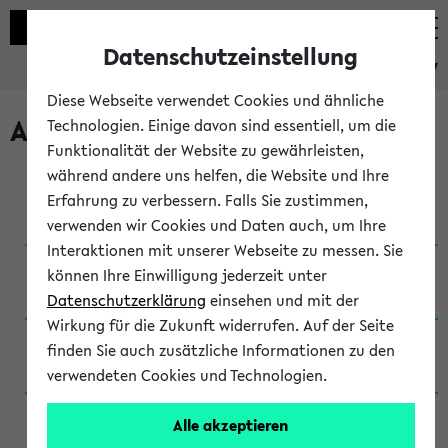
Datenschutzeinstellung
eKVV
Diese Webseite verwendet Cookies und ähnliche
Archivierte Studiengänge
Technologien. Einige davon sind essentiell, um die
Funktionalität der Website zu gewährleisten,
während andere uns helfen, die Website und Ihre
Anglistik: British and American Studies / B.A.
Erfahrung zu verbessern. Falls Sie zustimmen,
(Einschreibung bis WiSe 16/17)
verwenden wir Cookies und Daten auch, um Ihre
Interaktionen mit unserer Webseite zu messen. Sie
Anglistik: British and American Studies / B.A.
können Ihre Einwilligung jederzeit unter
(Einschreibung bis SoSe 2015)
Datenschutzerklärung
einsehen und mit der
Wirkung für die Zukunft widerrufen. Auf der Seite
Anglistik: British and American Studies / B.A.
finden Sie auch zusätzliche Informationen zu den
(Einschreibung bis SoSe 2013)
verwendeten Cookies und Technologien.
Anglistik: British and American Studies / Ba
Alle akzeptieren
(Einschreibung bis SoSe 2011)