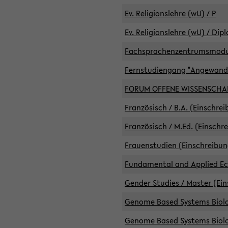
Ev. Religionslehre (wU) / P
Ev. Religionslehre (wU) / Dip
Fachsprachenzentrumsmodule 
Fernstudiengang "Angewand
FORUM OFFENE WISSENSCHA
Französisch / B.A. (Einschre
Französisch / M.Ed. (Einschr
Frauenstudien (Einschreibun
Fundamental and Applied Eco
Gender Studies / Master (Ein
Genome Based Systems Biolog
Genome Based Systems Biolog