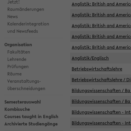
Jetzt!
Anglistik: British and Americ
Raumänderungen
Anglistik: British and Americ
News
Kalenderintegration
Anglistik: British and Americ
und Newsfeeds
Anglistik: British and Ameri
Organisation
Anglistik: British and Ameri
Fakultäten
Anglistik/Englisch
Lehrende
Prüfungen
Betriebswirtschaftslehre
Räume
Betriebswirtschaftslehre / D
Veranstaltungs-
überschneidungen
Bildungswissenschaften / Ba 
Bildungswissenschaften / Ba 
Semesterauswahl
Kombisuche
Bildungswissenschaften - Int
Courses taught in English
Bildungswissenschaften - Int
Archivierte Studiengänge