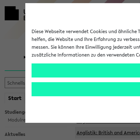
Diese Webseite verwendet Cookies und ähnliche Te
helfen, die Website und Ihre Erfahrung zu verbes
messen. Sie können Ihre Einwilligung jederzeit u
zusätzliche Informationen zu den verwendeten C
Universität
Forschung
Archivierte 
mein
Start
eKVV
Anglistik: British and Americ
Anglistik: British and Americ
Studiengangsauswahl
Modulrecherche
Anglistik: British and Americ
Anglistik: British and Americ
Aktuelles