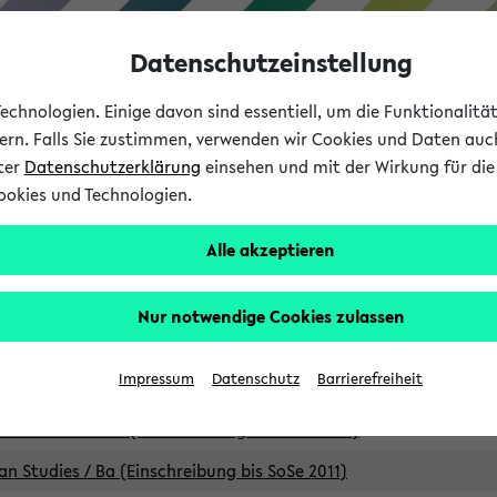
Datenschutzeinstellung
chnologien. Einige davon sind essentiell, um die Funktionalit
sern. Falls Sie zustimmen, verwenden wir Cookies und Daten auc
nter
Datenschutzerklärung
einsehen und mit der Wirkung für die 
ookies und Technologien.
Studium
Lehre
International
Alle akzeptieren
Studiengänge
Nur notwendige Cookies zulassen
an Studies / B.A. (Einschreibung bis WiSe 16/17)
Impressum
Datenschutz
Barrierefreiheit
an Studies / B.A. (Einschreibung bis SoSe 2015)
an Studies / B.A. (Einschreibung bis SoSe 2013)
an Studies / Ba (Einschreibung bis SoSe 2011)