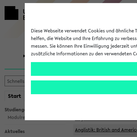
Diese Webseite verwendet Cookies und ähnliche Te
helfen, die Website und Ihre Erfahrung zu verbes
messen. Sie können Ihre Einwilligung jederzeit u
zusätzliche Informationen zu den verwendeten C
Universität
Forschung
Archivierte 
mein
Start
eKVV
Anglistik: British and Americ
Anglistik: British and Americ
Studiengangsauswahl
Modulrecherche
Anglistik: British and Americ
Anglistik: British and Americ
Aktuelles