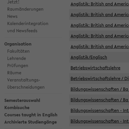
Jetzt!
Anglistik: British and Americ
Raumänderungen
Anglistik: British and Americ
News
Kalenderintegration
Anglistik: British and Americ
und Newsfeeds
Anglistik: British and Ameri
Organisation
Anglistik: British and Ameri
Fakultäten
Anglistik/Englisch
Lehrende
Prüfungen
Betriebswirtschaftslehre
Räume
Betriebswirtschaftslehre / D
Veranstaltungs-
überschneidungen
Bildungswissenschaften / Ba 
Bildungswissenschaften / Ba 
Semesterauswahl
Kombisuche
Bildungswissenschaften - Int
Courses taught in English
Bildungswissenschaften - Int
Archivierte Studiengänge