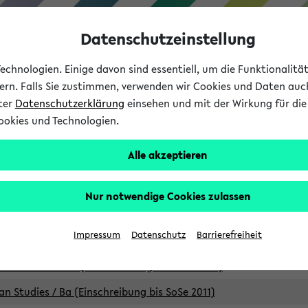
Datenschutzeinstellung
chnologien. Einige davon sind essentiell, um die Funktionalit
sern. Falls Sie zustimmen, verwenden wir Cookies und Daten auc
nter
Datenschutzerklärung
einsehen und mit der Wirkung für die 
ookies und Technologien.
Studium
Lehre
International
Alle akzeptieren
Studiengänge
Nur notwendige Cookies zulassen
an Studies / B.A. (Einschreibung bis WiSe 16/17)
Impressum
Datenschutz
Barrierefreiheit
an Studies / B.A. (Einschreibung bis SoSe 2015)
an Studies / B.A. (Einschreibung bis SoSe 2013)
an Studies / Ba (Einschreibung bis SoSe 2011)