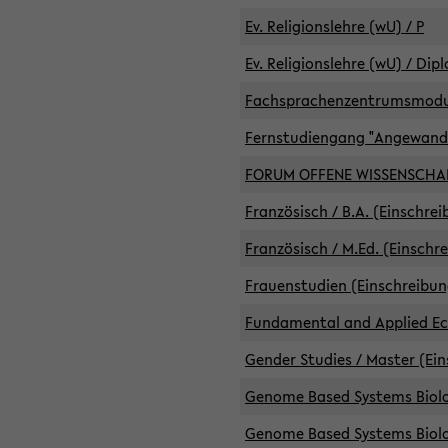
Ev. Religionslehre (wU) / P
Ev. Religionslehre (wU) / Dip
Fachsprachenzentrumsmodule 
Fernstudiengang "Angewand
FORUM OFFENE WISSENSCHA
Französisch / B.A. (Einschre
Französisch / M.Ed. (Einschr
Frauenstudien (Einschreibun
Fundamental and Applied Eco
Gender Studies / Master (Ein
Genome Based Systems Biolog
Genome Based Systems Biolog