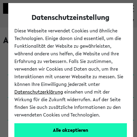
Datenschutzeinstellung
eKVV
Diese Webseite verwendet Cookies und ähnliche
Archivierte Studiengänge
Technologien. Einige davon sind essentiell, um die
Funktionalität der Website zu gewährleisten,
während andere uns helfen, die Website und Ihre
Anglistik: British and American Studies / B.A.
Erfahrung zu verbessern. Falls Sie zustimmen,
(Einschreibung bis WiSe 16/17)
verwenden wir Cookies und Daten auch, um Ihre
Interaktionen mit unserer Webseite zu messen. Sie
Anglistik: British and American Studies / B.A.
können Ihre Einwilligung jederzeit unter
(Einschreibung bis SoSe 2015)
Datenschutzerklärung
einsehen und mit der
Wirkung für die Zukunft widerrufen. Auf der Seite
Anglistik: British and American Studies / B.A.
finden Sie auch zusätzliche Informationen zu den
(Einschreibung bis SoSe 2013)
verwendeten Cookies und Technologien.
Anglistik: British and American Studies / Ba
Alle akzeptieren
(Einschreibung bis SoSe 2011)