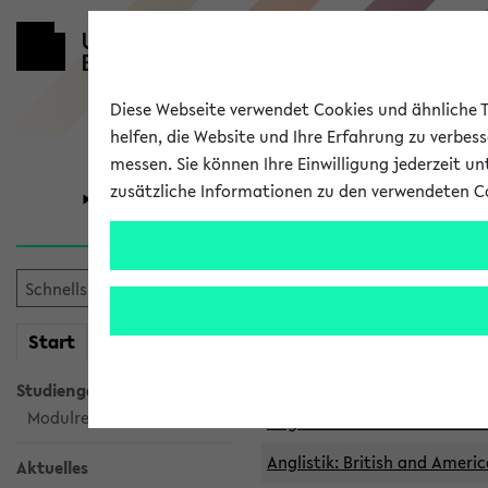
Diese Webseite verwendet Cookies und ähnliche Te
helfen, die Website und Ihre Erfahrung zu verbes
messen. Sie können Ihre Einwilligung jederzeit u
zusätzliche Informationen zu den verwendeten C
Universität
Forschung
Archivierte 
mein
Start
eKVV
Anglistik: British and Americ
Anglistik: British and Americ
Studiengangsauswahl
Modulrecherche
Anglistik: British and Americ
Anglistik: British and Americ
Aktuelles