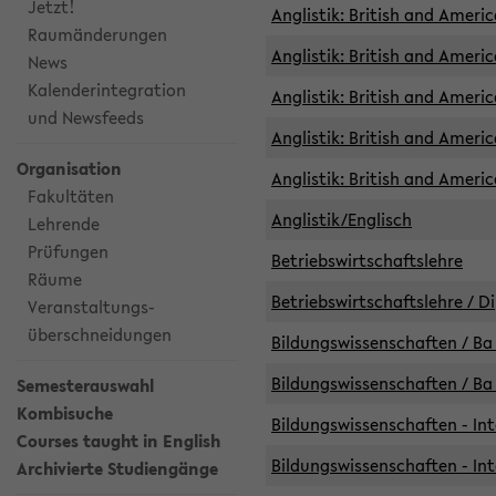
Jetzt!
Anglistik: British and Americ
Raumänderungen
Anglistik: British and Americ
News
Kalenderintegration
Anglistik: British and Americ
und Newsfeeds
Anglistik: British and Ameri
Organisation
Anglistik: British and Ameri
Fakultäten
Anglistik/Englisch
Lehrende
Prüfungen
Betriebswirtschaftslehre
Räume
Betriebswirtschaftslehre / D
Veranstaltungs-
überschneidungen
Bildungswissenschaften / Ba 
Bildungswissenschaften / Ba 
Semesterauswahl
Kombisuche
Bildungswissenschaften - Int
Courses taught in English
Bildungswissenschaften - Int
Archivierte Studiengänge