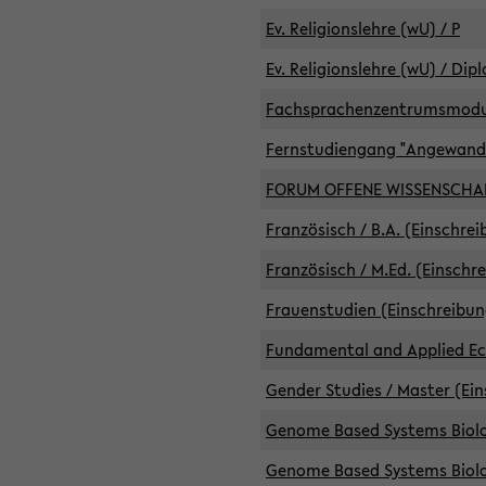
Ev. Religionslehre (wU) / P
Ev. Religionslehre (wU) / Dip
Fachsprachenzentrumsmodule 
Fernstudiengang "Angewand
FORUM OFFENE WISSENSCHA
Französisch / B.A. (Einschre
Französisch / M.Ed. (Einschr
Frauenstudien (Einschreibun
Fundamental and Applied Eco
Gender Studies / Master (Ein
Genome Based Systems Biolog
Genome Based Systems Biolog