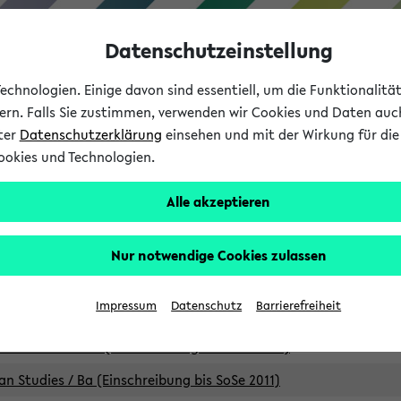
Datenschutzeinstellung
chnologien. Einige davon sind essentiell, um die Funktionalit
sern. Falls Sie zustimmen, verwenden wir Cookies und Daten auc
nter
Datenschutzerklärung
einsehen und mit der Wirkung für die 
ookies und Technologien.
Studium
Lehre
International
Alle akzeptieren
Studiengänge
Nur notwendige Cookies zulassen
an Studies / B.A. (Einschreibung bis WiSe 16/17)
Impressum
Datenschutz
Barrierefreiheit
an Studies / B.A. (Einschreibung bis SoSe 2015)
an Studies / B.A. (Einschreibung bis SoSe 2013)
an Studies / Ba (Einschreibung bis SoSe 2011)