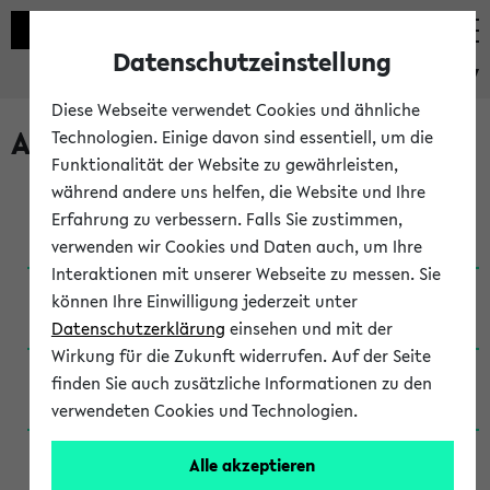
Datenschutzeinstellung
eKVV
Diese Webseite verwendet Cookies und ähnliche
Archivierte Studiengänge
Technologien. Einige davon sind essentiell, um die
Funktionalität der Website zu gewährleisten,
während andere uns helfen, die Website und Ihre
Anglistik: British and American Studies / B.A.
Erfahrung zu verbessern. Falls Sie zustimmen,
(Einschreibung bis WiSe 16/17)
verwenden wir Cookies und Daten auch, um Ihre
Interaktionen mit unserer Webseite zu messen. Sie
Anglistik: British and American Studies / B.A.
können Ihre Einwilligung jederzeit unter
(Einschreibung bis SoSe 2015)
Datenschutzerklärung
einsehen und mit der
Wirkung für die Zukunft widerrufen. Auf der Seite
Anglistik: British and American Studies / B.A.
finden Sie auch zusätzliche Informationen zu den
(Einschreibung bis SoSe 2013)
verwendeten Cookies und Technologien.
Anglistik: British and American Studies / Ba
Alle akzeptieren
(Einschreibung bis SoSe 2011)