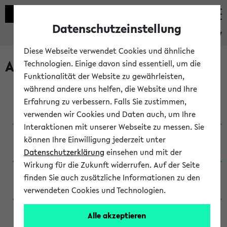
Datenschutzeinstellung
eKVV
Diese Webseite verwendet Cookies und ähnliche
Archivierte Studiengänge
Technologien. Einige davon sind essentiell, um die
Funktionalität der Website zu gewährleisten,
während andere uns helfen, die Website und Ihre
Anglistik: British and American Studies / B.A.
Erfahrung zu verbessern. Falls Sie zustimmen,
(Einschreibung bis WiSe 16/17)
verwenden wir Cookies und Daten auch, um Ihre
Interaktionen mit unserer Webseite zu messen. Sie
Anglistik: British and American Studies / B.A.
können Ihre Einwilligung jederzeit unter
(Einschreibung bis SoSe 2015)
Datenschutzerklärung
einsehen und mit der
Wirkung für die Zukunft widerrufen. Auf der Seite
Anglistik: British and American Studies / B.A.
finden Sie auch zusätzliche Informationen zu den
(Einschreibung bis SoSe 2013)
verwendeten Cookies und Technologien.
Anglistik: British and American Studies / Ba
Alle akzeptieren
(Einschreibung bis SoSe 2011)