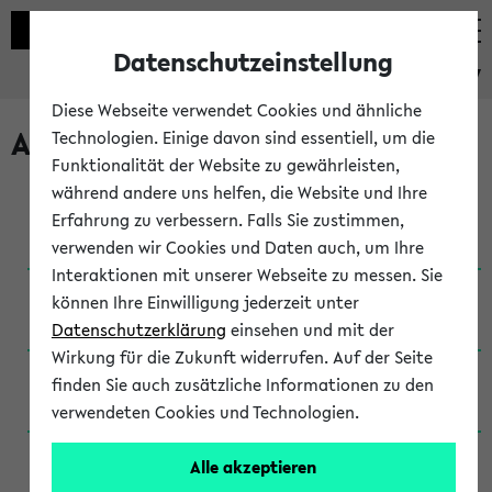
Datenschutzeinstellung
eKVV
Diese Webseite verwendet Cookies und ähnliche
Archivierte Studiengänge
Technologien. Einige davon sind essentiell, um die
Funktionalität der Website zu gewährleisten,
während andere uns helfen, die Website und Ihre
Anglistik: British and American Studies / B.A.
Erfahrung zu verbessern. Falls Sie zustimmen,
(Einschreibung bis WiSe 16/17)
verwenden wir Cookies und Daten auch, um Ihre
Interaktionen mit unserer Webseite zu messen. Sie
Anglistik: British and American Studies / B.A.
können Ihre Einwilligung jederzeit unter
(Einschreibung bis SoSe 2015)
Datenschutzerklärung
einsehen und mit der
Wirkung für die Zukunft widerrufen. Auf der Seite
Anglistik: British and American Studies / B.A.
finden Sie auch zusätzliche Informationen zu den
(Einschreibung bis SoSe 2013)
verwendeten Cookies und Technologien.
Anglistik: British and American Studies / Ba
Alle akzeptieren
(Einschreibung bis SoSe 2011)