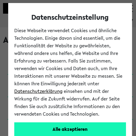
Datenschutzeinstellung
eKVV
Diese Webseite verwendet Cookies und ähnliche
Archivierte Studiengänge
Technologien. Einige davon sind essentiell, um die
Funktionalität der Website zu gewährleisten,
während andere uns helfen, die Website und Ihre
Anglistik: British and American Studies / B.A.
Erfahrung zu verbessern. Falls Sie zustimmen,
(Einschreibung bis WiSe 16/17)
verwenden wir Cookies und Daten auch, um Ihre
Interaktionen mit unserer Webseite zu messen. Sie
Anglistik: British and American Studies / B.A.
können Ihre Einwilligung jederzeit unter
(Einschreibung bis SoSe 2015)
Datenschutzerklärung
einsehen und mit der
Wirkung für die Zukunft widerrufen. Auf der Seite
Anglistik: British and American Studies / B.A.
finden Sie auch zusätzliche Informationen zu den
(Einschreibung bis SoSe 2013)
verwendeten Cookies und Technologien.
Anglistik: British and American Studies / Ba
Alle akzeptieren
(Einschreibung bis SoSe 2011)