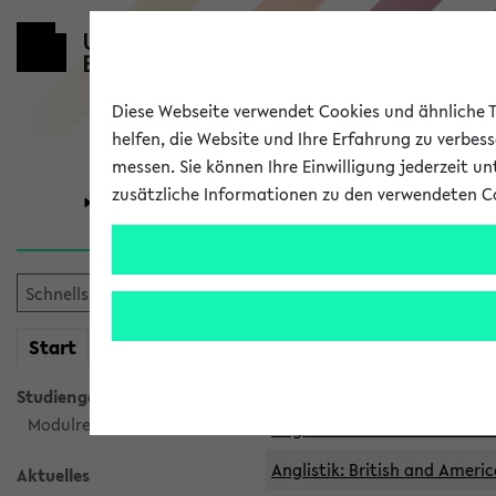
Diese Webseite verwendet Cookies und ähnliche Te
helfen, die Website und Ihre Erfahrung zu verbes
messen. Sie können Ihre Einwilligung jederzeit u
zusätzliche Informationen zu den verwendeten C
Universität
Forschung
Archivierte 
mein
Start
eKVV
Anglistik: British and Americ
Anglistik: British and Americ
Studiengangsauswahl
Modulrecherche
Anglistik: British and Americ
Anglistik: British and Americ
Aktuelles