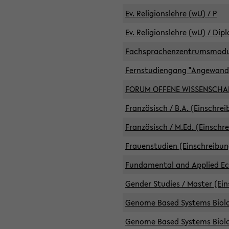
Ev. Religionslehre (wU) / P
Ev. Religionslehre (wU) / Dip
Fachsprachenzentrumsmodule 
Fernstudiengang "Angewand
FORUM OFFENE WISSENSCHA
Französisch / B.A. (Einschre
Französisch / M.Ed. (Einschr
Frauenstudien (Einschreibun
Fundamental and Applied Eco
Gender Studies / Master (Ein
Genome Based Systems Biolog
Genome Based Systems Biolog