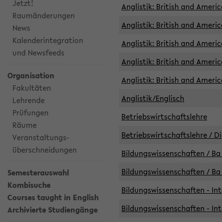
Jetzt!
Anglistik: British and Americ
Raumänderungen
Anglistik: British and Americ
News
Kalenderintegration
Anglistik: British and Americ
und Newsfeeds
Anglistik: British and Ameri
Organisation
Anglistik: British and Ameri
Fakultäten
Anglistik/Englisch
Lehrende
Prüfungen
Betriebswirtschaftslehre
Räume
Betriebswirtschaftslehre / D
Veranstaltungs-
überschneidungen
Bildungswissenschaften / Ba 
Bildungswissenschaften / Ba 
Semesterauswahl
Kombisuche
Bildungswissenschaften - Int
Courses taught in English
Bildungswissenschaften - Int
Archivierte Studiengänge