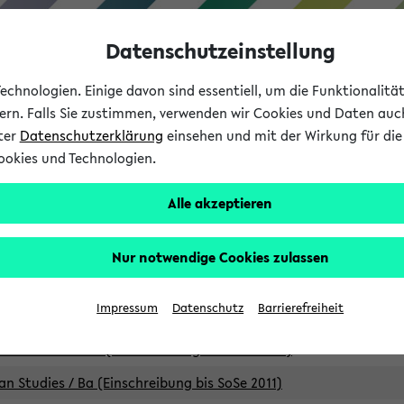
Datenschutzeinstellung
chnologien. Einige davon sind essentiell, um die Funktionalit
sern. Falls Sie zustimmen, verwenden wir Cookies und Daten auc
nter
Datenschutzerklärung
einsehen und mit der Wirkung für die 
ookies und Technologien.
Studium
Lehre
International
Alle akzeptieren
Studiengänge
Nur notwendige Cookies zulassen
an Studies / B.A. (Einschreibung bis WiSe 16/17)
Impressum
Datenschutz
Barrierefreiheit
an Studies / B.A. (Einschreibung bis SoSe 2015)
an Studies / B.A. (Einschreibung bis SoSe 2013)
an Studies / Ba (Einschreibung bis SoSe 2011)