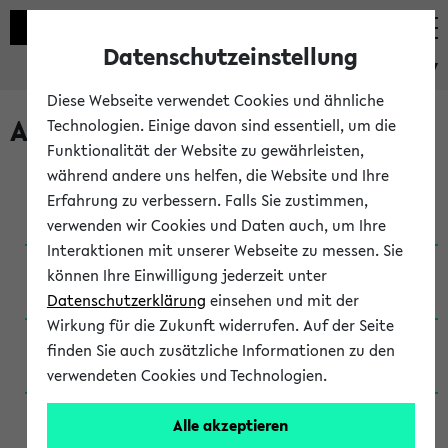
Datenschutzeinstellung
eKVV
Diese Webseite verwendet Cookies und ähnliche
Archivierte Studiengänge
Technologien. Einige davon sind essentiell, um die
Funktionalität der Website zu gewährleisten,
während andere uns helfen, die Website und Ihre
Anglistik: British and American Studies / B.A.
Erfahrung zu verbessern. Falls Sie zustimmen,
(Einschreibung bis WiSe 16/17)
verwenden wir Cookies und Daten auch, um Ihre
Interaktionen mit unserer Webseite zu messen. Sie
Anglistik: British and American Studies / B.A.
können Ihre Einwilligung jederzeit unter
(Einschreibung bis SoSe 2015)
Datenschutzerklärung
einsehen und mit der
Wirkung für die Zukunft widerrufen. Auf der Seite
Anglistik: British and American Studies / B.A.
finden Sie auch zusätzliche Informationen zu den
(Einschreibung bis SoSe 2013)
verwendeten Cookies und Technologien.
Anglistik: British and American Studies / Ba
Alle akzeptieren
(Einschreibung bis SoSe 2011)