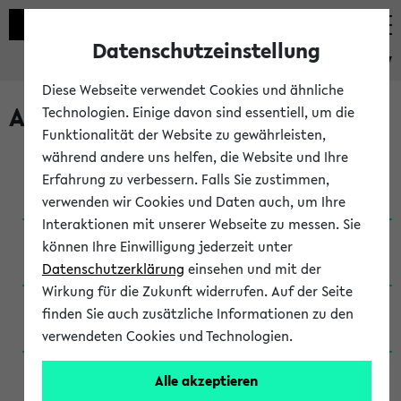
Datenschutzeinstellung
eKVV
Diese Webseite verwendet Cookies und ähnliche
Archivierte Studiengänge
Technologien. Einige davon sind essentiell, um die
Funktionalität der Website zu gewährleisten,
während andere uns helfen, die Website und Ihre
Anglistik: British and American Studies / B.A.
Erfahrung zu verbessern. Falls Sie zustimmen,
(Einschreibung bis WiSe 16/17)
verwenden wir Cookies und Daten auch, um Ihre
Interaktionen mit unserer Webseite zu messen. Sie
Anglistik: British and American Studies / B.A.
können Ihre Einwilligung jederzeit unter
(Einschreibung bis SoSe 2015)
Datenschutzerklärung
einsehen und mit der
Wirkung für die Zukunft widerrufen. Auf der Seite
Anglistik: British and American Studies / B.A.
finden Sie auch zusätzliche Informationen zu den
(Einschreibung bis SoSe 2013)
verwendeten Cookies und Technologien.
Anglistik: British and American Studies / Ba
Alle akzeptieren
(Einschreibung bis SoSe 2011)