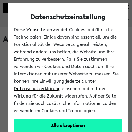
Datenschutzeinstellung
eKVV
Diese Webseite verwendet Cookies und ähnliche
Archivierte Studiengänge
Technologien. Einige davon sind essentiell, um die
Funktionalität der Website zu gewährleisten,
während andere uns helfen, die Website und Ihre
Anglistik: British and American Studies / B.A.
Erfahrung zu verbessern. Falls Sie zustimmen,
(Einschreibung bis WiSe 16/17)
verwenden wir Cookies und Daten auch, um Ihre
Interaktionen mit unserer Webseite zu messen. Sie
Anglistik: British and American Studies / B.A.
können Ihre Einwilligung jederzeit unter
(Einschreibung bis SoSe 2015)
Datenschutzerklärung
einsehen und mit der
Wirkung für die Zukunft widerrufen. Auf der Seite
Anglistik: British and American Studies / B.A.
finden Sie auch zusätzliche Informationen zu den
(Einschreibung bis SoSe 2013)
verwendeten Cookies und Technologien.
Anglistik: British and American Studies / Ba
Alle akzeptieren
(Einschreibung bis SoSe 2011)