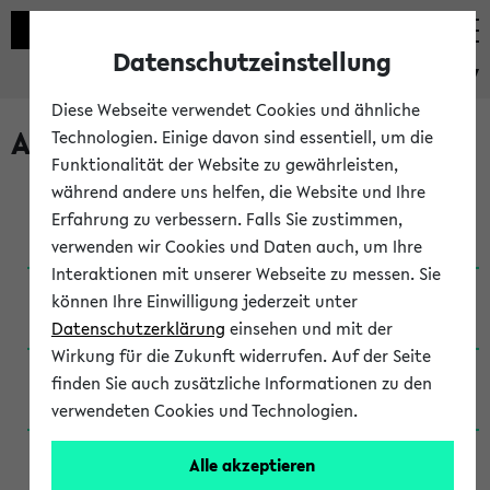
Datenschutzeinstellung
eKVV
Diese Webseite verwendet Cookies und ähnliche
Archivierte Studiengänge
Technologien. Einige davon sind essentiell, um die
Funktionalität der Website zu gewährleisten,
während andere uns helfen, die Website und Ihre
Anglistik: British and American Studies / B.A.
Erfahrung zu verbessern. Falls Sie zustimmen,
(Einschreibung bis WiSe 16/17)
verwenden wir Cookies und Daten auch, um Ihre
Interaktionen mit unserer Webseite zu messen. Sie
Anglistik: British and American Studies / B.A.
können Ihre Einwilligung jederzeit unter
(Einschreibung bis SoSe 2015)
Datenschutzerklärung
einsehen und mit der
Wirkung für die Zukunft widerrufen. Auf der Seite
Anglistik: British and American Studies / B.A.
finden Sie auch zusätzliche Informationen zu den
(Einschreibung bis SoSe 2013)
verwendeten Cookies und Technologien.
Anglistik: British and American Studies / Ba
Alle akzeptieren
(Einschreibung bis SoSe 2011)