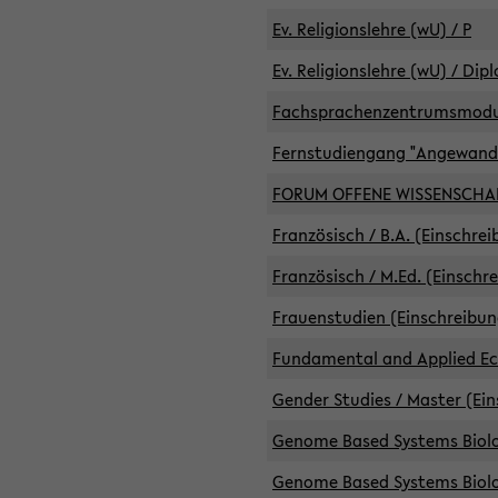
Ev. Religionslehre (wU) / P
Ev. Religionslehre (wU) / Dip
Fachsprachenzentrumsmodule 
Fernstudiengang "Angewand
FORUM OFFENE WISSENSCHA
Französisch / B.A. (Einschre
Französisch / M.Ed. (Einschr
Frauenstudien (Einschreibun
Fundamental and Applied Eco
Gender Studies / Master (Ein
Genome Based Systems Biolog
Genome Based Systems Biolog