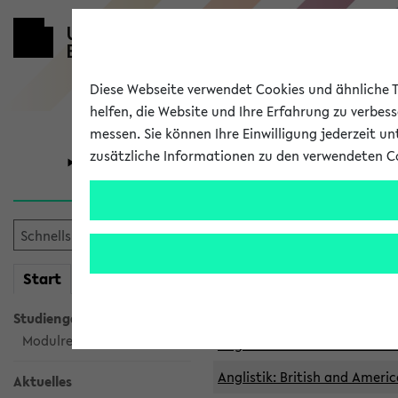
Diese Webseite verwendet Cookies und ähnliche Te
helfen, die Website und Ihre Erfahrung zu verbes
messen. Sie können Ihre Einwilligung jederzeit u
zusätzliche Informationen zu den verwendeten C
Universität
Forschung
Archivierte 
mein
Start
eKVV
Anglistik: British and Americ
Anglistik: British and Americ
Studiengangsauswahl
Modulrecherche
Anglistik: British and Americ
Anglistik: British and Americ
Aktuelles