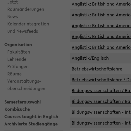
Jetzt!
Anglistik: British and Americ
Raumänderungen
Anglistik: British and Americ
News
Kalenderintegration
Anglistik: British and Americ
und Newsfeeds
Anglistik: British and Ameri
Organisation
Anglistik: British and Ameri
Fakultäten
Anglistik/Englisch
Lehrende
Prüfungen
Betriebswirtschaftslehre
Räume
Betriebswirtschaftslehre / D
Veranstaltungs-
überschneidungen
Bildungswissenschaften / Ba 
Bildungswissenschaften / Ba 
Semesterauswahl
Kombisuche
Bildungswissenschaften - Int
Courses taught in English
Bildungswissenschaften - Int
Archivierte Studiengänge