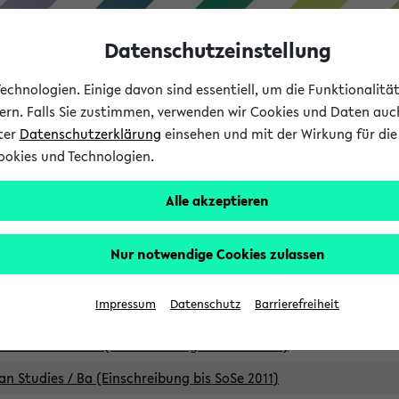
Datenschutzeinstellung
chnologien. Einige davon sind essentiell, um die Funktionalit
sern. Falls Sie zustimmen, verwenden wir Cookies und Daten auc
nter
Datenschutzerklärung
einsehen und mit der Wirkung für die 
ookies und Technologien.
Studium
Lehre
International
Alle akzeptieren
Studiengänge
Nur notwendige Cookies zulassen
an Studies / B.A. (Einschreibung bis WiSe 16/17)
Impressum
Datenschutz
Barrierefreiheit
an Studies / B.A. (Einschreibung bis SoSe 2015)
an Studies / B.A. (Einschreibung bis SoSe 2013)
an Studies / Ba (Einschreibung bis SoSe 2011)