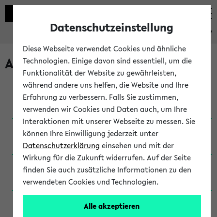
Datenschutzeinstellung
eKVV
Diese Webseite verwendet Cookies und ähnliche
Archivierte Studiengänge
Technologien. Einige davon sind essentiell, um die
Funktionalität der Website zu gewährleisten,
während andere uns helfen, die Website und Ihre
Anglistik: British and American Studies / B.A.
Erfahrung zu verbessern. Falls Sie zustimmen,
(Einschreibung bis WiSe 16/17)
verwenden wir Cookies und Daten auch, um Ihre
Interaktionen mit unserer Webseite zu messen. Sie
Anglistik: British and American Studies / B.A.
können Ihre Einwilligung jederzeit unter
(Einschreibung bis SoSe 2015)
Datenschutzerklärung
einsehen und mit der
Wirkung für die Zukunft widerrufen. Auf der Seite
Anglistik: British and American Studies / B.A.
finden Sie auch zusätzliche Informationen zu den
(Einschreibung bis SoSe 2013)
verwendeten Cookies und Technologien.
Anglistik: British and American Studies / Ba
Alle akzeptieren
(Einschreibung bis SoSe 2011)