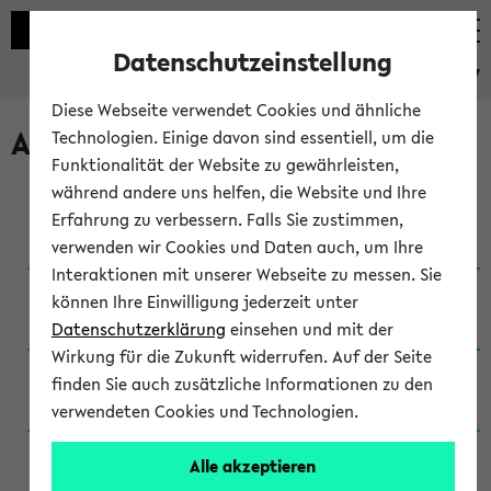
Datenschutzeinstellung
eKVV
Diese Webseite verwendet Cookies und ähnliche
Archivierte Studiengänge
Technologien. Einige davon sind essentiell, um die
Funktionalität der Website zu gewährleisten,
während andere uns helfen, die Website und Ihre
Anglistik: British and American Studies / B.A.
Erfahrung zu verbessern. Falls Sie zustimmen,
(Einschreibung bis WiSe 16/17)
verwenden wir Cookies und Daten auch, um Ihre
Interaktionen mit unserer Webseite zu messen. Sie
Anglistik: British and American Studies / B.A.
können Ihre Einwilligung jederzeit unter
(Einschreibung bis SoSe 2015)
Datenschutzerklärung
einsehen und mit der
Wirkung für die Zukunft widerrufen. Auf der Seite
Anglistik: British and American Studies / B.A.
finden Sie auch zusätzliche Informationen zu den
(Einschreibung bis SoSe 2013)
verwendeten Cookies und Technologien.
Anglistik: British and American Studies / Ba
Alle akzeptieren
(Einschreibung bis SoSe 2011)