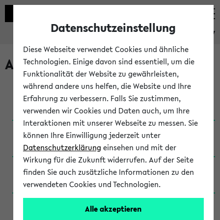
Datenschutzeinstellung
eKVV
Diese Webseite verwendet Cookies und ähnliche
Archivierte Studiengänge
Technologien. Einige davon sind essentiell, um die
Funktionalität der Website zu gewährleisten,
während andere uns helfen, die Website und Ihre
Anglistik: British and American Studies / B.A.
Erfahrung zu verbessern. Falls Sie zustimmen,
(Einschreibung bis WiSe 16/17)
verwenden wir Cookies und Daten auch, um Ihre
Interaktionen mit unserer Webseite zu messen. Sie
Anglistik: British and American Studies / B.A.
können Ihre Einwilligung jederzeit unter
(Einschreibung bis SoSe 2015)
Datenschutzerklärung
einsehen und mit der
Wirkung für die Zukunft widerrufen. Auf der Seite
Anglistik: British and American Studies / B.A.
finden Sie auch zusätzliche Informationen zu den
(Einschreibung bis SoSe 2013)
verwendeten Cookies und Technologien.
Anglistik: British and American Studies / Ba
Alle akzeptieren
(Einschreibung bis SoSe 2011)