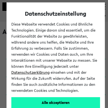
Datenschutzeinstellung
eKVV
Diese Webseite verwendet Cookies und ähnliche
Archivierte Studiengänge
Technologien. Einige davon sind essentiell, um die
Funktionalität der Website zu gewährleisten,
während andere uns helfen, die Website und Ihre
Anglistik: British and American Studies / B.A.
Erfahrung zu verbessern. Falls Sie zustimmen,
(Einschreibung bis WiSe 16/17)
verwenden wir Cookies und Daten auch, um Ihre
Interaktionen mit unserer Webseite zu messen. Sie
Anglistik: British and American Studies / B.A.
können Ihre Einwilligung jederzeit unter
(Einschreibung bis SoSe 2015)
Datenschutzerklärung
einsehen und mit der
Wirkung für die Zukunft widerrufen. Auf der Seite
Anglistik: British and American Studies / B.A.
finden Sie auch zusätzliche Informationen zu den
(Einschreibung bis SoSe 2013)
verwendeten Cookies und Technologien.
Anglistik: British and American Studies / Ba
Alle akzeptieren
(Einschreibung bis SoSe 2011)