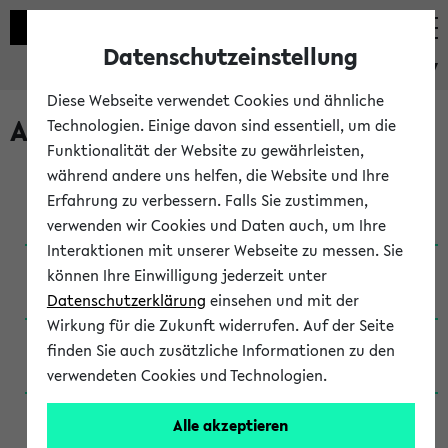
Datenschutzeinstellung
eKVV
Diese Webseite verwendet Cookies und ähnliche
Archivierte Studiengänge
Technologien. Einige davon sind essentiell, um die
Funktionalität der Website zu gewährleisten,
während andere uns helfen, die Website und Ihre
Anglistik: British and American Studies / B.A.
Erfahrung zu verbessern. Falls Sie zustimmen,
(Einschreibung bis WiSe 16/17)
verwenden wir Cookies und Daten auch, um Ihre
Interaktionen mit unserer Webseite zu messen. Sie
Anglistik: British and American Studies / B.A.
können Ihre Einwilligung jederzeit unter
(Einschreibung bis SoSe 2015)
Datenschutzerklärung
einsehen und mit der
Wirkung für die Zukunft widerrufen. Auf der Seite
Anglistik: British and American Studies / B.A.
finden Sie auch zusätzliche Informationen zu den
(Einschreibung bis SoSe 2013)
verwendeten Cookies und Technologien.
Anglistik: British and American Studies / Ba
Alle akzeptieren
(Einschreibung bis SoSe 2011)