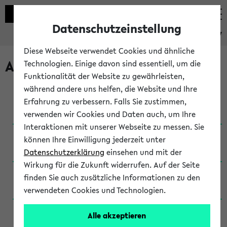
Datenschutzeinstellung
eKVV
Diese Webseite verwendet Cookies und ähnliche
Archivierte Studiengänge
Technologien. Einige davon sind essentiell, um die
Funktionalität der Website zu gewährleisten,
während andere uns helfen, die Website und Ihre
Anglistik: British and American Studies / B.A.
Erfahrung zu verbessern. Falls Sie zustimmen,
(Einschreibung bis WiSe 16/17)
verwenden wir Cookies und Daten auch, um Ihre
Interaktionen mit unserer Webseite zu messen. Sie
Anglistik: British and American Studies / B.A.
können Ihre Einwilligung jederzeit unter
(Einschreibung bis SoSe 2015)
Datenschutzerklärung
einsehen und mit der
Wirkung für die Zukunft widerrufen. Auf der Seite
Anglistik: British and American Studies / B.A.
finden Sie auch zusätzliche Informationen zu den
(Einschreibung bis SoSe 2013)
verwendeten Cookies und Technologien.
Anglistik: British and American Studies / Ba
Alle akzeptieren
(Einschreibung bis SoSe 2011)